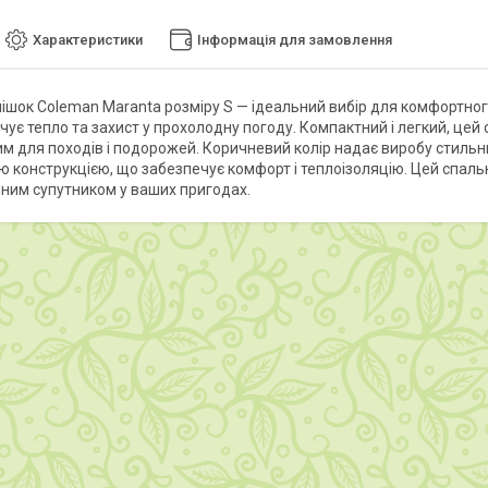
Характеристики
Інформація для замовлення
ішок Coleman Maranta розміру S — ідеальний вибір для комфортного 
ечує тепло та захист у прохолодну погоду. Компактний і легкий, це
им для походів і подорожей. Коричневий колір надає виробу стильн
 конструкцією, що забезпечує комфорт і теплоізоляцію. Цей спальн
йним супутником у ваших пригодах.