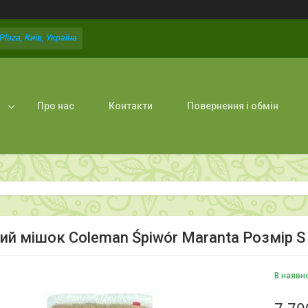
laza, Київ, Україна
Про нас
Контакти
Повернення і обмін
ий мішок Coleman Śpiwór Maranta Розмір S
В наявн