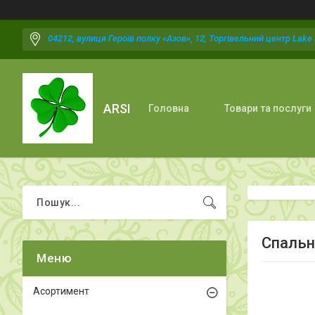
04212, вулиця Героїв полку «Азов», 12, Торгівельний центр Lake P
ARSI
Головна
Товари та послуги
Спальн
Асортимент