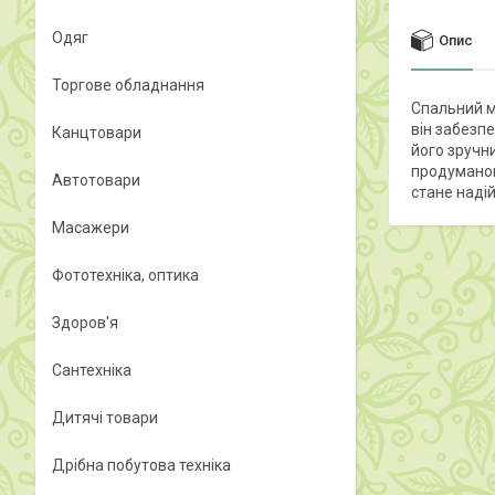
Одяг
Опис
Торгове обладнання
Спальний м
він забезп
Канцтовари
його зручн
продуманою
Автотовари
стане наді
Масажери
Фототехніка, оптика
Здоров'я
Сантехніка
Дитячі товари
Дрібна побутова техніка