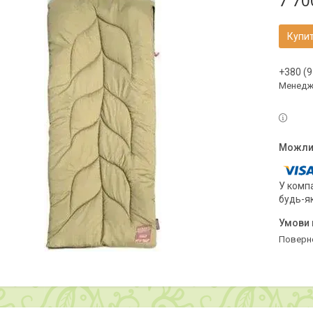
7 70
Купи
+380 (9
Менедж
У компа
будь-я
поверн