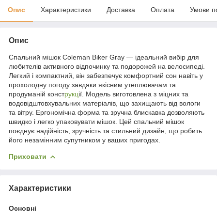
Опис
Характеристики
Доставка
Оплата
Умови п
Опис
Спальний мішок Coleman Biker Gray — ідеальний вибір для
любителів активного відпочинку та подорожей на велосипеді.
Легкий і компактний, він забезпечує комфортний сон навіть у
прохолодну погоду завдяки якісним утеплювачам та
продуманій конст
рукц
ії. Модель виготовлена з міцних та
водовідштовхувальних матеріалів, що захищають від вологи
та вітру. Ергономічна форма та зручна блискавка дозволяють
швидко і легко упаковувати мішок. Цей спальний мішок
поєднує надійність, зручність та стильний дизайн, що робить
його незамінним супутником у ваших пригодах.
Приховати
Характеристики
Основні