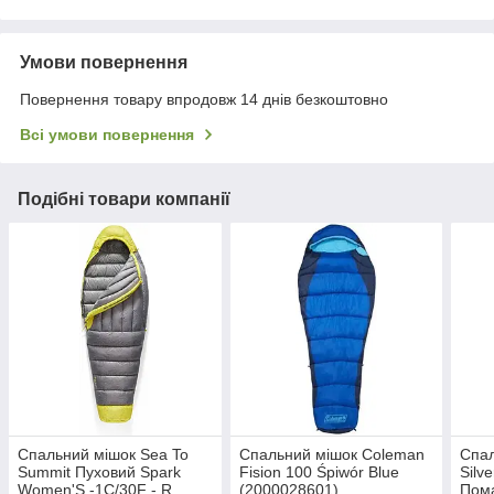
Умови повернення
Повернення товару впродовж 14 днів безкоштовно
Всі умови повернення
Подібні товари компанії
Спальний мішок Sea To
Спальний мішок Coleman
Спал
Summit Пуховий Spark
Fision 100 Śpiwór Blue
Silv
Women'S -1C/30F - R
(2000028601)
Пом