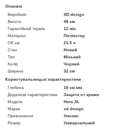
Основні
Виробник
XD design
Висота
49 см
Гарантійний термін
12 міс
Матеріал
Поліестер
Об`єм
21.5 л
Стан
Новий
Тип
Міський
Колір
Чорний
Ширина
32 см
Користувальницькі характеристики
Глибина
16 см мм
Додаткові характеристики
Защита от кражи
Мoдель
Hero XL
Марка
xd design
Призначення
Унісекс
Розмір
Універсальний