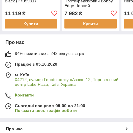
Black (P705931)
Протикрадіжковий Bobby
Hero
Edge Чорний
11 119
7 982
11 
₴
₴
Купити
Купити
Про нас
94% позитивних з 242 відгуків за рік
Працює з 05.10.2020
м. Київ
04212, вулиця Героїв полку «Азов», 12, Торгівельний
центр Lake Plaza, Київ, Україна
Контакти
Сьогодні працює з 09:00 до 21:00
Показати весь графік роботи
Про нас