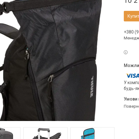
10 2
Купи
+380 (9
Менедж
У компа
будь-я
поверн