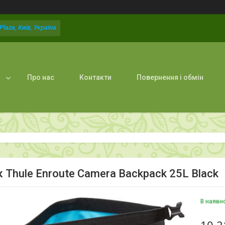
laza, Київ, Україна
Про нас
Контакти
Повернення і обмін
 Thule Enroute Camera Backpack 25L Black
В наявн