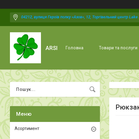
04212, вулиця Героїв полку «Азов», 12, Торгівельний центр Lake P
ARSI
Головна
Товари та послуги
Рюкзак
Асортимент