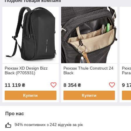
Подібні товари компанії
Рюкзак XD Design Bizz
Рюкзак Thule Construct 24
Рюкз
Black (P705931)
Black
Para
11 119
8 354
9 1
₴
₴
Купити
Купити
Про нас
94% позитивних з 242 відгуків за рік