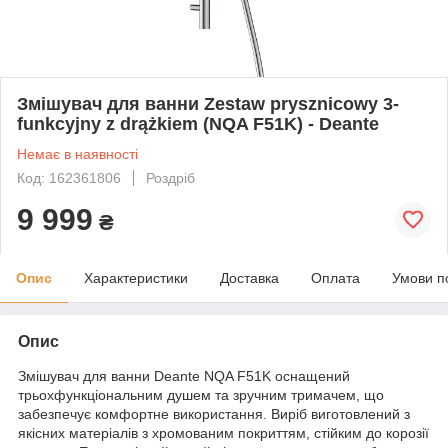
Змішувач для ванни Zestaw prysznicowy 3-
funkcyjny z drążkiem (NQA F51K) - Deante
Немає в наявності
Код: 162361806
Роздріб
9 999
₴
Опис
Характеристики
Доставка
Оплата
Умови п
Опис
Змішувач для ванни Deante NQA F51K оснащений
трьохфункціональним душем та зручним тримачем, що
забезпечує комфортне використання. Виріб виготовлений з
якісних матеріалів з хромованим покриттям, стійким до корозії