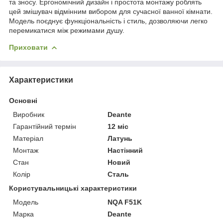
та зносу. Ергономічний дизайн і простота монтажу роблять
цей змішувач відмінним вибором для сучасної ванної кімнати.
Модель поєднує функціональність і стиль, дозволяючи легко
перемикатися між режимами душу.
Приховати
Характеристики
Основні
Виробник
Deante
Гарантійний термін
12 міс
Матеріал
Латунь
Монтаж
Настінний
Стан
Новий
Колір
Сталь
Користувальницькі характеристики
Мoдель
NQA F51K
Марка
Deante