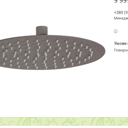
9 99
+380 (9
Менедж
поверн