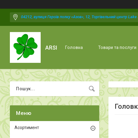
04212, вулиця Героїв полку «Азов», 12, Торгівельний центр Lake P
ARSI
Головна
Товари та послуги
Головк
Асортимент