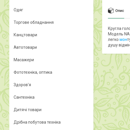
Одяг
Опис
Торгове обладнання
Кругла гол
Модель NAC 
Канцтовари
легко
мон
т
душу відмі
Автотовари
Масажери
Фототехніка, оптика
Здоров'я
Сантехніка
Дитячі товари
Дрібна побутова техніка