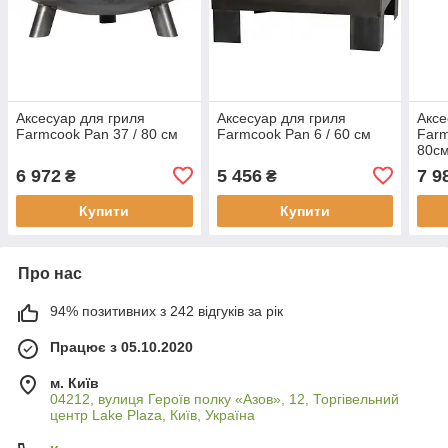
Аксесуар для гриля
Аксесуар для гриля
Аксе
Farmcook Pan 37 / 80 см
Farmcook Pan 6 / 60 см
Farm
80с
6 972
5 456
7 9
₴
₴
Купити
Купити
Про нас
94% позитивних з 242 відгуків за рік
Працює з 05.10.2020
м. Київ
04212, вулиця Героїв полку «Азов», 12, Торгівельний
центр Lake Plaza, Київ, Україна