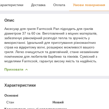
арактеристики
Доставка
Оплата
Умови повернення
Опис
Аксесуар для гриля Farmcook Pan підходить для грилів
діаметром 37 та 60 см. Виготовлений з міцних матеріалів,
забезпечує рівномірний розподіл тепла та зручність у
використанні. Ідеальний для приготування різноманітних
страв на відкритому вогні, розширює можливості вашого
гриля. Легко очищується та довговічний, стане незамінним
помічником для любителів барбекю та пікніків. Сумісний з
моделями Farmcook, гарантує високу якість та надійність.
Приховати
Характеристики
Основні
Стан
Новий
Користувальницькі характеристики