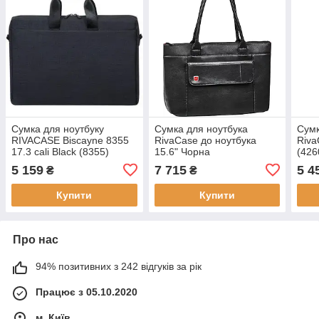
Сумка для ноутбуку
Сумка для ноутбука
Сумк
RIVACASE Biscayne 8355
RivaCase до ноутбука
Riva
17.3 cali Black (8355)
15.6" Чорна
(426
(6901201089914)
5 159
7 715
5 4
₴
₴
Купити
Купити
Про нас
94% позитивних з 242 відгуків за рік
Працює з 05.10.2020
м. Київ