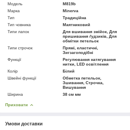
Мoдель
M819b
Марка
Minerva
Тип
Традиційна
Тип човника
Маятниковий
Типи лапок
Для вшивання змійок, Для
пришивання ґудзиків, Для
обмітки петельок
Типи строчок
Прямі, еластичні,
Зигзагоподібні
Функції
Регулювання натягування
нитки, LED освітлення
Колір
Білий
Швейні функції
Обметка петельок,
Зшивання, Строчка,
Вишування
Ширина
38 см мм
Приховати
Умови доставки