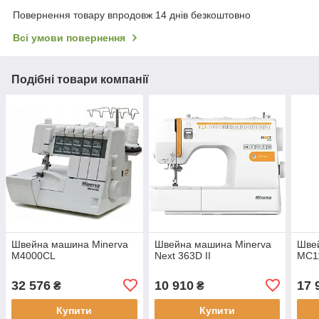
Повернення товару впродовж 14 днів безкоштовно
Всі умови повернення
Подібні товари компанії
Швейна машина Minerva
Швейна машина Minerva
Шве
M4000CL
Next 363D II
MC1
32 576
10 910
17 
₴
₴
Купити
Купити