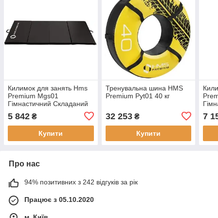
Килимок для занять Hms
Тренувальна шина HMS
Кили
Premium Mgs01
Premium Pyt01 40 кг
Pre
Гімнастичний Складаний
Гімн
2400X1200 Мм Чорний
Скла
5 842
32 253
7 1
₴
₴
сіри
Купити
Купити
Про нас
94% позитивних з 242 відгуків за рік
Працює з 05.10.2020
м. Київ