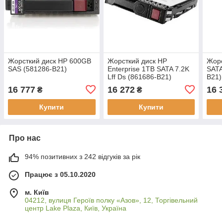
Жорсткий диск HP 600GB
Жорсткий диск HP
Жорс
SAS (581286-B21)
Enterprise 1TB SATA 7.2K
SATA
Lff Ds (861686-B21)
B21)
16 777
16 272
16 
₴
₴
Купити
Купити
Про нас
94% позитивних з 242 відгуків за рік
Працює з 05.10.2020
м. Київ
04212, вулиця Героїв полку «Азов», 12, Торгівельний
центр Lake Plaza, Київ, Україна