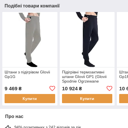
Подібні товари компанії
Штани з підігрівом Glovii
Підігрівні термоактивні
Штан
Gp1G
штани Glovii GP1 (Glovii
Gp1R
Spodnie Ogrzewane
Termoaktywne Gp1)
9 469
10 924
10 
₴
₴
Купити
Купити
Про нас
94% позитивних з 242 відгуків за рік