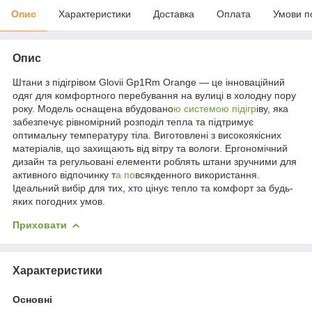
Опис
Характеристики
Доставка
Оплата
Умови п
Опис
Штани з підігрівом Glovii Gp1Rm Orange — це інноваційний
одяг для комфортного перебування на вулиці в холодну пору
року. Модель оснащена вбудовано
ю системою підігр
іву, яка
забезпечує рівномірний розподіл тепла та підтримує
оптимальну температуру тіла. Виготовлені з високоякісних
матеріалів, що захищають від вітру та вологи. Ергономічний
дизайн та регульовані елементи роблять штани зручними для
активного відпочинку т
а по
всякденного використання.
Ідеальний вибір для тих, хто цінує тепло та комфорт за будь-
яких погодних умов.
Приховати
Характеристики
Основні