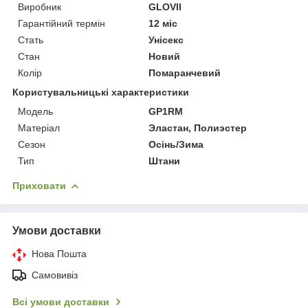
Виробник
GLOVII
Гарантійний термін
12 міс
Стать
Унісекс
Стан
Новий
Колір
Помаранчевий
Користувальницькі характеристики
Мoдель
GP1RM
Матеріал
Эластан, Полиэстер
Сезон
Осінь/Зима
Тип
Штани
Приховати
Умови доставки
Нова Пошта
Самовивіз
Всі умови доставки