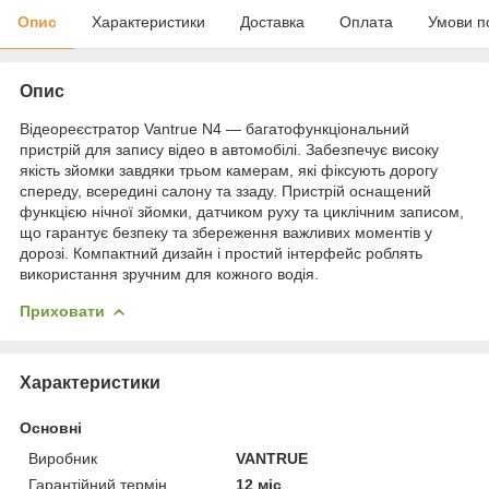
Опис
Характеристики
Доставка
Оплата
Умови п
Опис
Відеореєстратор Vantrue N4 — багатофункціональний
пристрій для запису відео в автомобілі. Забезпечує високу
якість зйомки завдяки трьом камерам, які фіксують дорогу
спереду, всередині салону та ззаду. Пристрій оснащений
функцією нічної зйомки, датчиком руху та циклічним записом,
що гарантує безпеку та збереження важливих моментів у
дорозі. Компактний дизайн і простий інтерфейс роблять
використання зручним для кожного водія.
Приховати
Характеристики
Основні
Виробник
VANTRUE
Гарантійний термін
12 міс