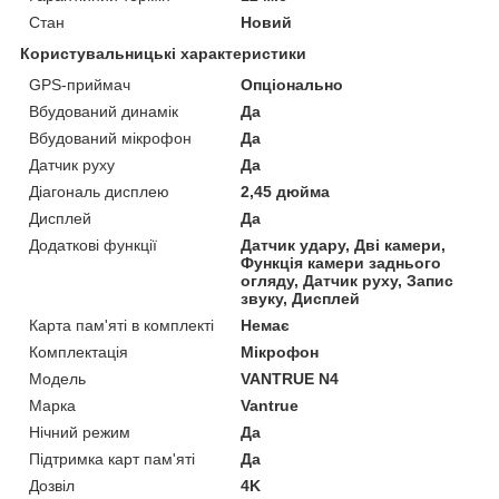
Стан
Новий
Користувальницькі характеристики
GPS-приймач
Опціонально
Вбудований динамік
Да
Вбудований мікрофон
Да
Датчик руху
Да
Діагональ дисплею
2,45 дюйма
Дисплей
Да
Додаткові функції
Датчик удару, Дві камери,
Функція камери заднього
огляду, Датчик руху, Запис
звуку, Дисплей
Карта пам'яті в комплекті
Немає
Комплектація
Мікрофон
Мoдель
VANTRUE N4
Марка
Vantrue
Нічний режим
Да
Підтримка карт пам'яті
Да
Дозвіл
4K