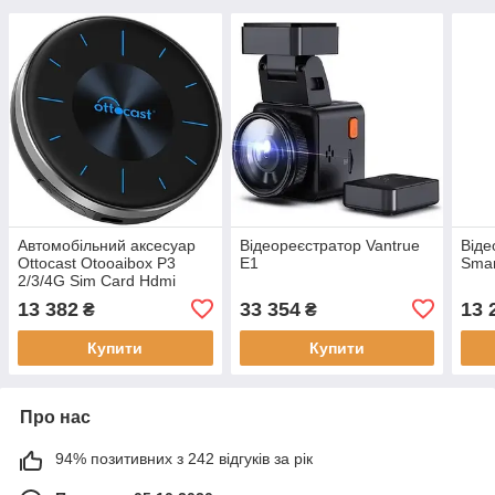
Автомобільний аксесуар
Відеореєстратор Vantrue
Віде
Ottocast Otooaibox P3
E1
Smar
2/3/4G Sim Card Hdmi
Black (PCS46)
13 382
33 354
13 
₴
₴
Купити
Купити
Про нас
94% позитивних з 242 відгуків за рік