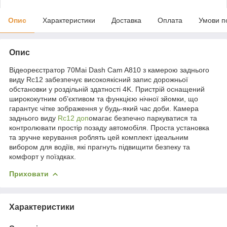
Опис
Характеристики
Доставка
Оплата
Умови п
Опис
Відеореєстратор 70Mai Dash Cam A810 з камерою заднього
виду Rc12 забезпечує високоякісний запис дорожньої
обстановки у роздільній здатності 4K. Пристрій оснащений
ширококутним об’єктивом та функцією нічної зйомки, що
гарантує чітке зображення у будь-який час доби. Камера
заднього виду
Rc12 доп
омагає безпечно паркуватися та
контролювати простір позаду автомобіля. Проста установка
та зручне керування роблять цей комплект ідеальним
вибором для водіїв, які прагнуть підвищити безпеку та
комфорт у поїздках.
Приховати
Характеристики