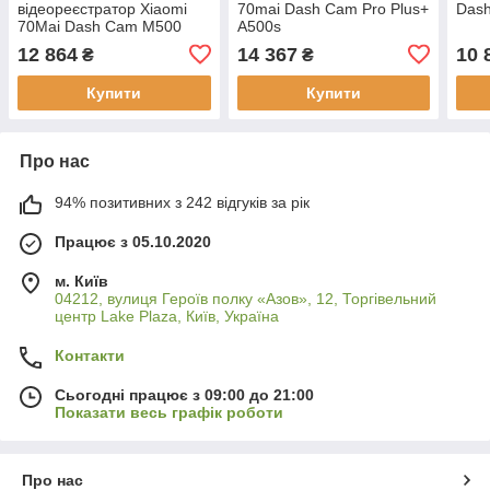
відеореєстратор Xiaomi
70mai Dash Cam Pro Plus+
Das
70Mai Dash Cam M500
A500s
128 ГБ
12 864
14 367
10 
₴
₴
Купити
Купити
Про нас
94% позитивних з 242 відгуків за рік
Працює з 05.10.2020
м. Київ
04212, вулиця Героїв полку «Азов», 12, Торгівельний
центр Lake Plaza, Київ, Україна
Контакти
Сьогодні працює з 09:00 до 21:00
Показати весь графік роботи
Про нас