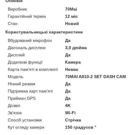
Основні
Виробник
70Mai
Гарантійний термін
12 міс
Стан
Новий
Користувальницькі характеристики
Вбудований мікрофон
Да
Діагональ дисплею
3,0 дюйма
Дисплей
Да
Додаткові функції
Камера
Карта пам'яті в комплекті
Немає
Мoдель
70MAI A810-2 SET DASH CAM
Нічний режим
Да
Підтримка карт пам'яті
Да
Приймач GPS
Да
Дозвіл
4K
Зв'язок
Wi-Fi
Спосіб установки
Стрічка
Кут огляду камери
150 градусов °