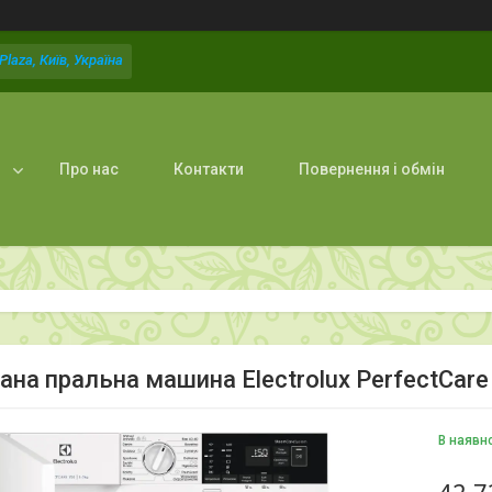
laza, Київ, Україна
Про нас
Контакти
Повернення і обмін
ана пральна машина Electrolux PerfectCare
В наявн