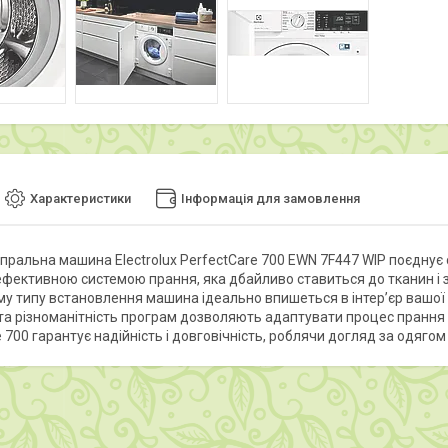
Характеристики
Інформація для замовлення
пральна машина Electrolux PerfectCare 700 EWN 7F447 WIP поєднує
фективною системою прання, яка дбайливо ставиться до тканин і 
у типу встановлення машина ідеально впишеться в інтер’єр вашої к
а різноманітність програм дозволяють адаптувати процес прання під
 700 гарантує надійність і довговічність, роблячи догляд за одяго