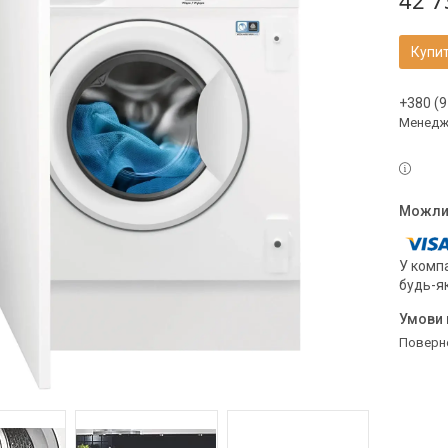
42 7
Купи
+380 (9
Менедж
У компа
будь-я
поверн