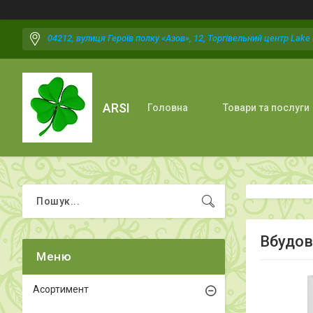
04212, вулиця Героїв полку «Азов», 12, Торгівельний центр Lake P
ARSI
Головна
Товари та послуги
Вбудов
Асортимент