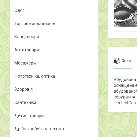
Одяг
Торгове обладнання
Канцтовари
Автотовари
Опис
Масажери
Фототехніка, оптика
Вбудована 
оснащена е
Здоров'я
вбудованом
керування т
Сантехніка
PerfectCare
Дитячі товари
Дрібна побутова техніка