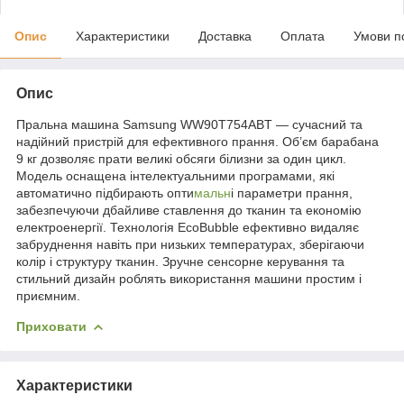
Опис
Характеристики
Доставка
Оплата
Умови п
Опис
Пральна машина Samsung WW90T754ABT — сучасний та
надійний пристрій для ефективного прання. Об’єм барабана
9 кг дозволяє прати великі обсяги білизни за один цикл.
Модель оснащена інтелектуальними програмами, які
автоматично підбирають опти
мальн
і параметри прання,
забезпечуючи дбайливе ставлення до тканин та економію
електроенергії. Технологія EcoBubble ефективно видаляє
забруднення навіть при низьких температурах, зберігаючи
колір і структуру тканин. Зручне сенсорне керування та
стильний дизайн роблять використання машини простим і
приємним.
Приховати
Характеристики