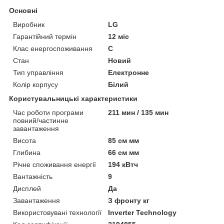
Основні
Виробник
LG
Гарантійний термін
12 міс
Клас енергоспоживання
C
Стан
Новий
Тип управління
Електронне
Колір корпусу
Білий
Користувальницькі характеристики
Час роботи програми
211 мин / 135 мин
повний/частинне
завантаження
Висота
85 см мм
Глибина
66 см мм
Річне споживання енергії
194 кВтч
Вантажність
9
Дисплей
Да
Завантаження
З фронту кг
Використовувані технології
Inverter Technology