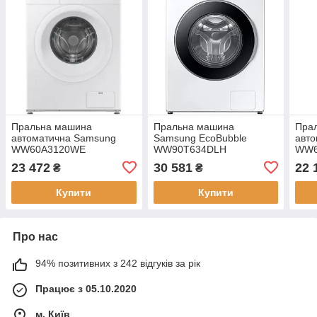
Пральна машина
Пральна машина
Пра
автоматична Samsung
Samsung EcoBubble
авт
WW60A3120WE
WW90T634DLH
WW6
23 472
30 581
22 
₴
₴
Купити
Купити
Про нас
94% позитивних з 242 відгуків за рік
Працює з 05.10.2020
м. Київ