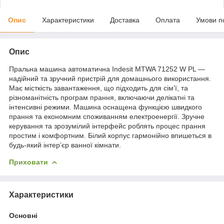
Опис
Характеристики
Доставка
Оплата
Умови п
Опис
Пральна машина автоматична Indesit MTWA 71252 W PL —
надійний та зручний пристрій для домашнього використання.
Має місткість завантаження, що підходить для сім’ї, та
різноманітність програм прання, включаючи делікатні та
інтенсивні режими. Машина оснащена функцією швидкого
прання та економним споживанням електроенергії. Зручне
керування та зрозумілий інтерфейс роблять процес прання
простим і комфортним. Білий корпус гармонійно впишеться в
будь-який інтер’єр ванної кімнати.
Приховати
Характеристики
Основні