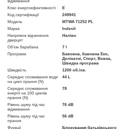
віджимання
Клас енергоефективності
E
Код сертифікації
249941
Мoдель
MTWA 71252 PL
Марка
Indesit
Напрямок відчинення
Наліво
дверцят
Об'єм барабана
7 l
Програми
Бавовна, бавовна Еко,
Делікатні, Спорт, Вовна,
Швидка програма
Швидкість
1200 об./хв.
Середнє споживання води
44 L
на цикл прання (N)
Середнє споживання
78
енергії на 100 циклів
прання (N)
Рівень шуму під час
76 dB
віджимання
Рівень шуму під час
56 dB
прання
Функції
Блокування батьківського