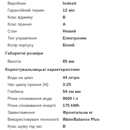
Виробник
Indesit
Гарантійний термін
12 міс
Клас віджиму
B
Клас прання
A
Стан
Новий
Тип управління
Електронне
Колір корпусу
Білий
Габаритні розміри
Висота
85 мм
Користувальницькі характеристики
Вода на цикл
44 літри
Час циклу прання (N)
3:25
Глибина
54 см мм
Річне споживання води
9600 l л
Річне споживання енергії
175 kWh
Завантаження
Фронтальна кг
Використовувані технології
WaterBalance Plus
Клас шуму під час
B