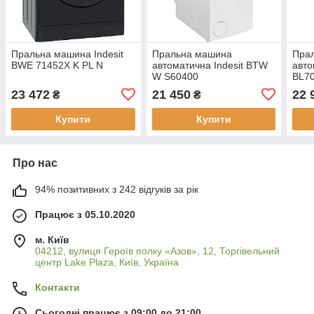
Пральна машина Indesit
Пральна машина
Пра
BWE 71452X K PL N
автоматична Indesit BTW
авто
W S60400
BL7
23 472
21 450
22 
₴
₴
Купити
Купити
Про нас
94% позитивних з 242 відгуків за рік
Працює з 05.10.2020
м. Київ
04212, вулиця Героїв полку «Азов», 12, Торгівельний
центр Lake Plaza, Київ, Україна
Контакти
Сьогодні працює з 09:00 до 21:00