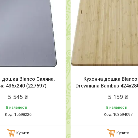
 дошка Blanco Скляна,
Кухонна дошка Blanco
на 435x240 (227697)
Drewniana Bambus 424x280
5 545 ₴
5 159 ₴
В наявності
В наявності
15698226
103594097
Купити
Купити