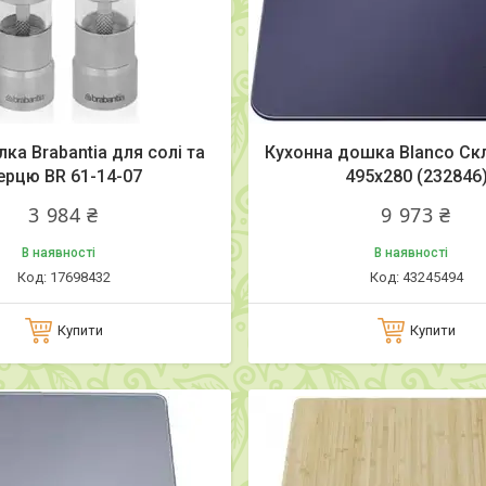
ка Brabantia для солі та
Кухонна дошка Blanco Скл
ерцю BR 61-14-07
495x280 (232846
3 984 ₴
9 973 ₴
В наявності
В наявності
17698432
43245494
Купити
Купити