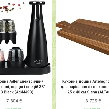
лка Adler Електричний
Кухонна дошка Arteleg
солі, перцю і спецій 3В1
для нарізання з горіхово
B Black (Ad4449B)
25 x 40 см Siena (AL
7 804 ₴
8 725 ₴