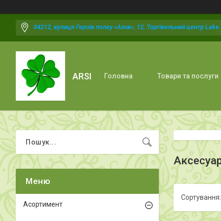
04212, вулиця Героїв полку «Азов», 12, Торгівельний центр Lake P
ARSI
Головна
Товари та послуги
Аксесуар
Асортимент