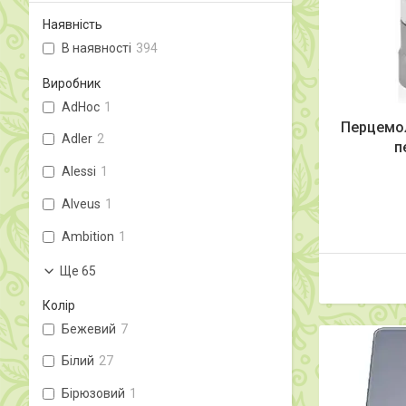
Наявність
В наявності
394
Виробник
AdHoc
1
Перцемол
Adler
2
п
Alessi
1
Alveus
1
Ambition
1
Ще 65
Колір
Бежевий
7
Білий
27
Бірюзовий
1