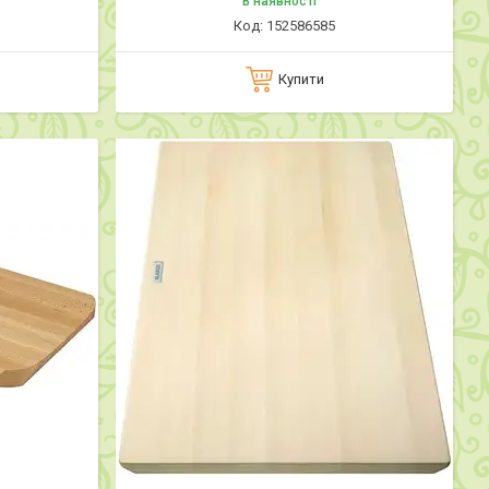
В наявності
152586585
Купити