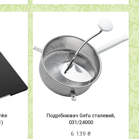
nke
Подрібнювач Gefu сталевий,
1)
031/24000
6 139 ₴