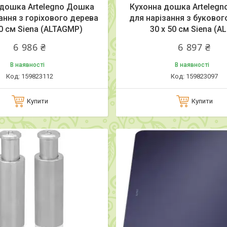
 дошка Artelegno Дошка
Кухонна дошка Arteleg
ання з горіхового дерева
для нарізання з буковог
30 см Siena (ALTAGMP)
30 x 50 см Siena (A
6 986 ₴
6 897 ₴
В наявності
В наявності
159823112
159823097
Купити
Купити