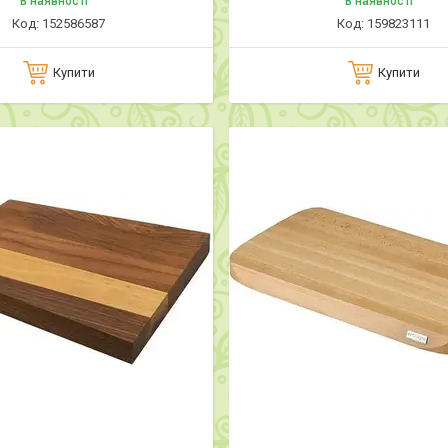
В наявності
В наявності
152586587
159823111
Купити
Купити