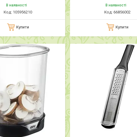
В наявності
В наявності
105956210
66856002
Купити
Купити