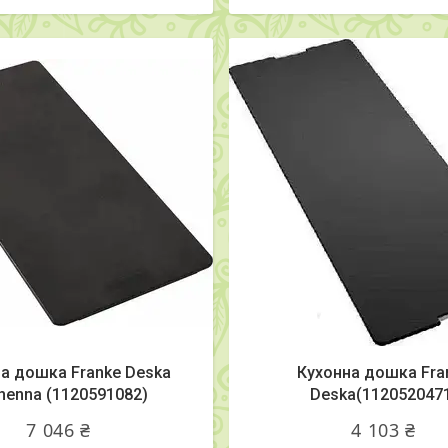
а дошка Franke Deska
Кухонна дошка Fra
henna (1120591082)
Deska(112052047
7 046 ₴
4 103 ₴