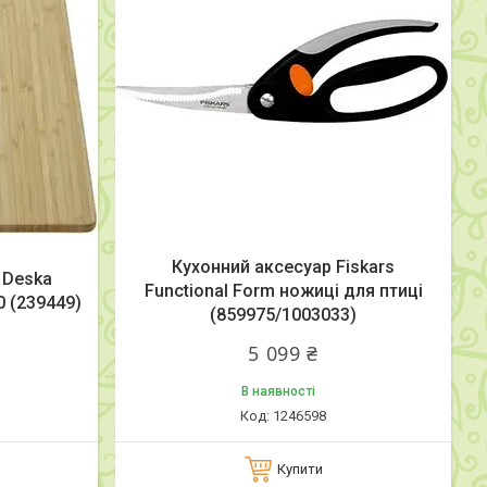
Кухонний аксесуар Fiskars
 Deska
Functional Form ножиці для птиці
 (239449)
(859975/1003033)
5 099 ₴
В наявності
1246598
Купити