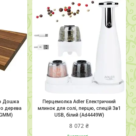
no Дошка
Перцемолка Adler Електричний
го дерева
млинок для солі, перцю, спецій 3в1
TAGMM)
USB, білий (Ad4449W)
8 072 ₴