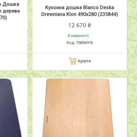
no Дошка
Кухонна дошка Blanco Deska
о дерева
Drewniana Klon 490x280 (235844)
L70)
12 670 ₴
В наявності
70856976
Купити