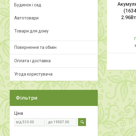
Акумуля
Будинок і сад
(1634
2.96В
Автотовари
Товари для дому
Г
Повернення та обмін
Оплата і доставка
Угода користувача
Фільтри
Ціна