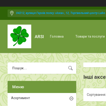
04212, вулиця Героїв полку «Азов», 12, Торгівельний центр Lake P
ARSI
Головна
Товари та послуги
Інші акс
Асортимент