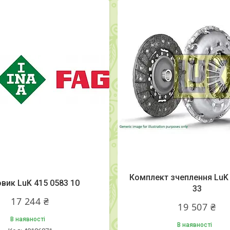
Комплект зчеплення LuK 
вик LuK 415 0583 10
33
17 244 ₴
19 507 ₴
В наявності
В наявності