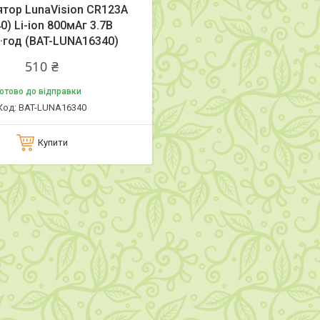
тор LunaVision CR123A
0) Li-ion 800мАг 3.7В
т·год (BAT-LUNA16340)
510 ₴
отово до відправки
BAT-LUNA16340
Купити