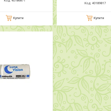
40186871
40189817
Купити
Купити