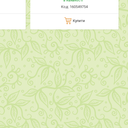
В наявності
160549754
Купити