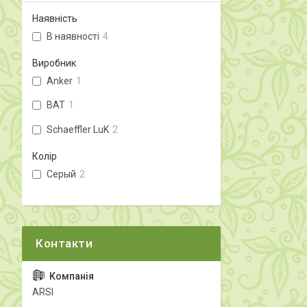
Наявність
В наявності
4
Виробник
Anker
1
BAT
1
Schaeffler LuK
2
Колір
Серый
2
ARSI