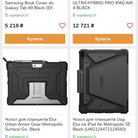
Samsung Book Cover do
ULTRA HYBRID PRO IPAD AIR
Galaxy Tab A9 Black (EF-
4 BLACK
BX110TBEGWW)
(8809756645020ACS02697)
В наявності
В наявності
5 218
12 721
₴
₴
Купити
Купити
Чохол для планшетів Etui
Чохол для планшетів Uag
Urban Armor Gear Metropolis
Etui na iPad Air Metropolis SE
Surface Go, Black
Black (UAG124472114040)
(852524008730)
В наявності
В наявності