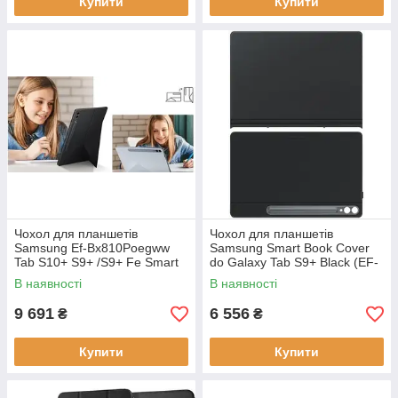
Купити
Купити
Чохол для планшетів
Чохол для планшетів
Samsung Ef-Bx810Poegww
Samsung Smart Book Cover
Tab S10+ S9+ /S9+ Fe Smart
do Galaxy Tab S9+ Black (EF-
Book помаранчевий
BX810PBEGWW)
В наявності
В наявності
(EFBX810POEGWW)
9 691
6 556
₴
₴
Купити
Купити