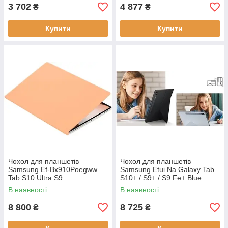
3 702
4 877
₴
₴
Купити
Купити
Чохол для планшетів
Чохол для планшетів
Samsung Ef-Bx910Poegww
Samsung Etui Na Galaxy Tab
Tab S10 Ultra S9
S10+ / S9+ / S9 Fe+ Blue
помаранчевий
(EFBX810PLEGWW)
В наявності
В наявності
(EFBX910POEGWW)
8 800
8 725
₴
₴