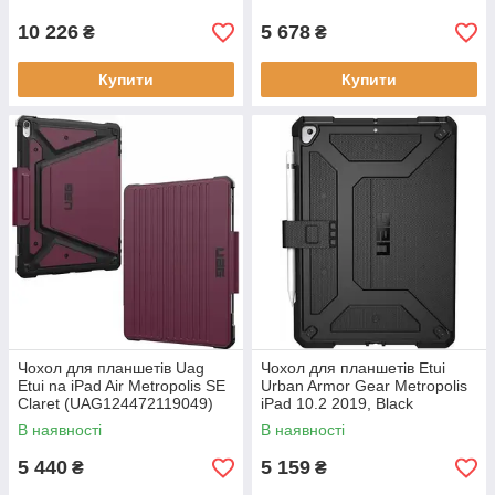
10 226
5 678
₴
₴
Купити
Купити
Чохол для планшетів Uag
Чохол для планшетів Etui
Etui na iPad Air Metropolis SE
Urban Armor Gear Metropolis
Claret (UAG124472119049)
iPad 10.2 2019, Black
(812451033359)
В наявності
В наявності
5 440
5 159
₴
₴