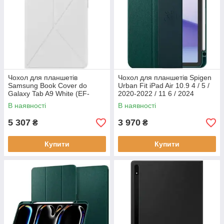
Чохол для планшетів
Чохол для планшетів Spigen
Samsung Book Cover do
Urban Fit iPad Air 10.9 4 / 5 /
Galaxy Tab A9 White (EF-
2020-2022 / 11 6 / 2024
BX110TWEGWW)
midnight green
В наявності
В наявності
(8809971226851ACS07755)
5 307
3 970
₴
₴
Купити
Купити