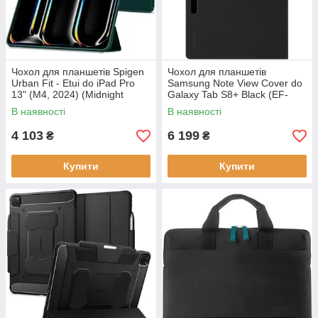
Чохол для планшетів Spigen
Чохол для планшетів
Urban Fit - Etui do iPad Pro
Samsung Note View Cover do
13" (M4, 2024) (Midnight
Galaxy Tab S8+ Black (EF-
Green)
ZX800PBEGEU)
В наявності
В наявності
4 103
6 199
₴
₴
Купити
Купити