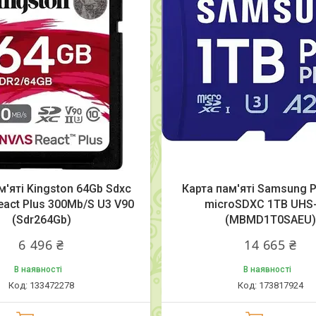
м'яті Kingston 64Gb Sdxc
Карта пам'яті Samsung 
eact Plus 300Mb/S U3 V90
microSDXC 1TB UHS-
(Sdr264Gb)
(MBMD1T0SAEU)
6 496 ₴
14 665 ₴
В наявності
В наявності
133472278
173817924