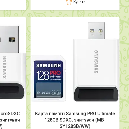
Купити
icroSDXC
Карта пам'яті Samsung PRO Ultimate
 зчитувач
128GB SDXC, зчитувач (MB-
)
SY128SB/WW)