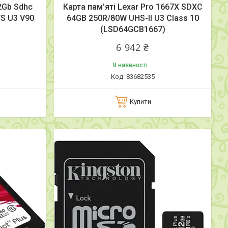
2Gb Sdhc
Карта пам'яті Lexar Pro 1667X SDXC
/S U3 V90
64GB 250R/80W UHS-II U3 Class 10
(LSD64GCB1667)
6 942 ₴
В наявності
83682535
Купити