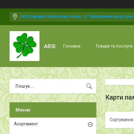
04212, вулиця Героїв полку «Азов», 12, Торгівельний центр Lake P
ARSI
Головна
Товари та послуги
Карти пам
Асортимент