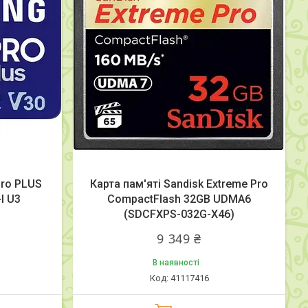
Pro PLUS
Карта пам'яті Sandisk Extreme Pro
I U3
CompactFlash 32GB UDMA6
(SDCFXPS-032G-X46)
9 349 ₴
В наявності
41117416