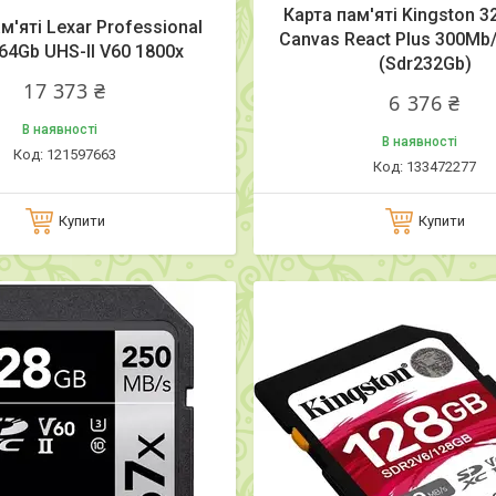
Карта пам'яті Kingston 3
м'яті Lexar Professional
Canvas React Plus 300Mb
64Gb UHS-II V60 1800x
(Sdr232Gb)
17 373 ₴
6 376 ₴
В наявності
В наявності
121597663
133472277
Купити
Купити