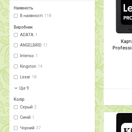
Наявність
В наявності
118
Виробник
ADATA
1
Карт
ANGELBIRD
11
Profess
Intenso
1
Kingston
14
Lexar
18
Ще 9
Колір
Серый
2
Синій
1
Чорний
37