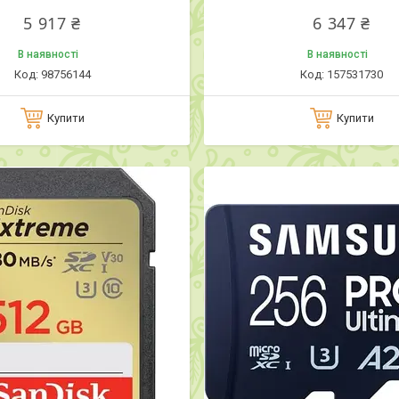
5 917 ₴
6 347 ₴
В наявності
В наявності
98756144
157531730
Купити
Купити