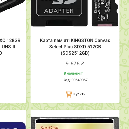
DXC 128GB
Карта пам'яті KINGSTON Canvas
 UHS-II
Select Plus SDXD 512GB
0
(SDS2512GB)
9 676 ₴
В наявності
99649067
Купити