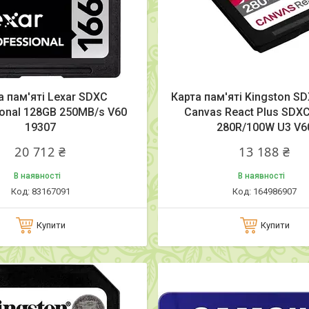
а пам'яті Lexar SDXC
Карта пам'яті Kingston S
ional 128GB 250MB/s V60
Canvas React Plus SDXC
19307
280R/100W U3 V6
20 712 ₴
13 188 ₴
В наявності
В наявності
83167091
164986907
Купити
Купити